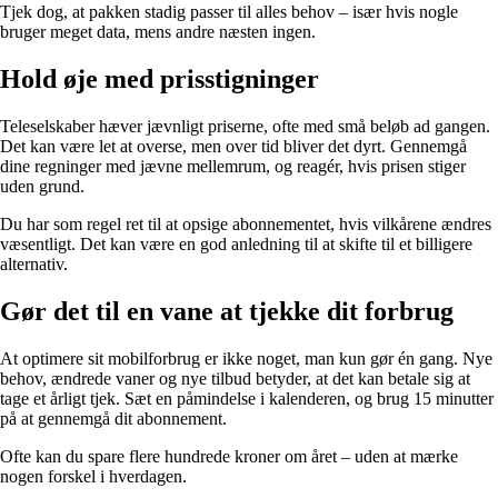
Tjek dog, at pakken stadig passer til alles behov – især hvis nogle
bruger meget data, mens andre næsten ingen.
Hold øje med prisstigninger
Teleselskaber hæver jævnligt priserne, ofte med små beløb ad gangen.
Det kan være let at overse, men over tid bliver det dyrt. Gennemgå
dine regninger med jævne mellemrum, og reagér, hvis prisen stiger
uden grund.
Du har som regel ret til at opsige abonnementet, hvis vilkårene ændres
væsentligt. Det kan være en god anledning til at skifte til et billigere
alternativ.
Gør det til en vane at tjekke dit forbrug
At optimere sit mobilforbrug er ikke noget, man kun gør én gang. Nye
behov, ændrede vaner og nye tilbud betyder, at det kan betale sig at
tage et årligt tjek. Sæt en påmindelse i kalenderen, og brug 15 minutter
på at gennemgå dit abonnement.
Ofte kan du spare flere hundrede kroner om året – uden at mærke
nogen forskel i hverdagen.