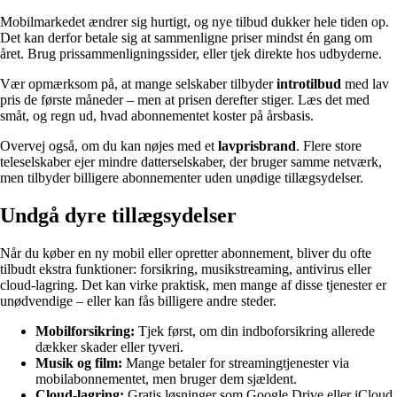
Mobilmarkedet ændrer sig hurtigt, og nye tilbud dukker hele tiden op.
Det kan derfor betale sig at sammenligne priser mindst én gang om
året. Brug prissammenligningssider, eller tjek direkte hos udbyderne.
Vær opmærksom på, at mange selskaber tilbyder
introtilbud
med lav
pris de første måneder – men at prisen derefter stiger. Læs det med
småt, og regn ud, hvad abonnementet koster på årsbasis.
Overvej også, om du kan nøjes med et
lavprisbrand
. Flere store
teleselskaber ejer mindre datterselskaber, der bruger samme netværk,
men tilbyder billigere abonnementer uden unødige tillægsydelser.
Undgå dyre tillægsydelser
Når du køber en ny mobil eller opretter abonnement, bliver du ofte
tilbudt ekstra funktioner: forsikring, musikstreaming, antivirus eller
cloud-lagring. Det kan virke praktisk, men mange af disse tjenester er
unødvendige – eller kan fås billigere andre steder.
Mobilforsikring:
Tjek først, om din indboforsikring allerede
dækker skader eller tyveri.
Musik og film:
Mange betaler for streamingtjenester via
mobilabonnementet, men bruger dem sjældent.
Cloud-lagring:
Gratis løsninger som Google Drive eller iCloud