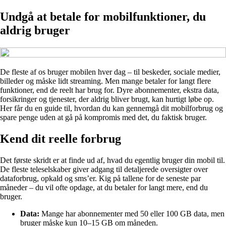
Undgå at betale for mobilfunktioner, du
aldrig bruger
De fleste af os bruger mobilen hver dag – til beskeder, sociale medier,
billeder og måske lidt streaming. Men mange betaler for langt flere
funktioner, end de reelt har brug for. Dyre abonnementer, ekstra data,
forsikringer og tjenester, der aldrig bliver brugt, kan hurtigt løbe op.
Her får du en guide til, hvordan du kan gennemgå dit mobilforbrug og
spare penge uden at gå på kompromis med det, du faktisk bruger.
Kend dit reelle forbrug
Det første skridt er at finde ud af, hvad du egentlig bruger din mobil til.
De fleste teleselskaber giver adgang til detaljerede oversigter over
dataforbrug, opkald og sms’er. Kig på tallene for de seneste par
måneder – du vil ofte opdage, at du betaler for langt mere, end du
bruger.
Data:
Mange har abonnementer med 50 eller 100 GB data, men
bruger måske kun 10–15 GB om måneden.