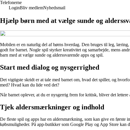
Telefonerne
Login
Bliv medlem
Nyhedsmail
Hjælp børn med at vælge sunde og alderssva
Mobilen er en naturlig del af børns hverdag. Den bruges til leg, lærin
godt for barnet. Nogle spil styrker kreativitet og samarbejde, mens andre
barn med at vælge sunde og alderssvarende apps og spil.
Start med dialog og nysgerrighed
Det vigtigste skridt er at tale med barnet om, hvad det spiller, og hvorfo
med? Hvad kan du lide ved det?
Når barnet oplever, at du er nysgerrig frem for kritisk, bliver det lett
Tjek aldersmærkninger og indhold
De fleste spil og apps har en aldersmærkning, som kan give en første in
købsmuligheder. På app-butikker som Google Play og App Store kan du