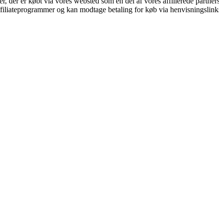
ter, der er købt via vores websted som en del af vores affilierede partne
affiliateprogrammer og kan modtage betaling for køb via henvisningslinks