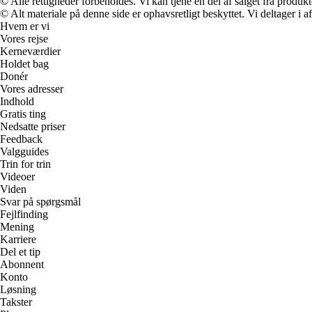
© Alle rettigheder forbeholdes. Vi kan tjene en del af salget fra produk
© Alt materiale på denne side er ophavsretligt beskyttet. Vi deltager i 
Hvem er vi
Vores rejse
Kerneværdier
Holdet bag
Donér
Vores adresser
Indhold
Gratis ting
Nedsatte priser
Feedback
Valgguides
Trin for trin
Videoer
Viden
Svar på spørgsmål
Fejlfinding
Mening
Karriere
Del et tip
Abonnent
Konto
Løsning
Takster