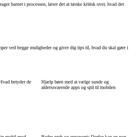
ger barnet i processen, lærer det at tænke kritisk over, hvad det
mper ved begge muligheder og giver dig tips til, hvad du skal gøre i
 Hvad betyder de
Hjælp børn med at vælge sunde og
alderssvarende apps og spil til mobilen
din mobil mod
Bedre greb og ergonomi: Derfor kan en pop