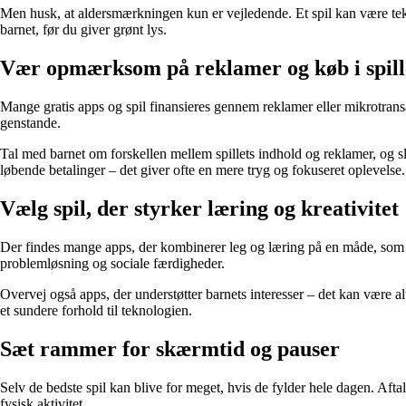
Men husk, at aldersmærkningen kun er vejledende. Et spil kan være tekn
barnet, før du giver grønt lys.
Vær opmærksom på reklamer og køb i spill
Mange gratis apps og spil finansieres gennem reklamer eller mikrotransak
genstande.
Tal med barnet om forskellen mellem spillets indhold og reklamer, og slå
løbende betalinger – det giver ofte en mere tryg og fokuseret oplevelse.
Vælg spil, der styrker læring og kreativitet
Der findes mange apps, der kombinerer leg og læring på en måde, som b
problemløsning og sociale færdigheder.
Overvej også apps, der understøtter barnets interesser – det kan være a
et sundere forhold til teknologien.
Sæt rammer for skærmtid og pauser
Selv de bedste spil kan blive for meget, hvis de fylder hele dagen. Aftal
fysisk aktivitet.