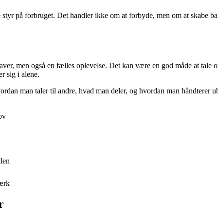
de styr på forbruget. Det handler ikke om at forbyde, men om at skabe ba
 laver, men også en fælles oplevelse. Det kan være en god måde at tale 
r sig i alene.
vordan man taler til andre, hvad man deler, og hvordan man håndterer ube
ov
ilen
værk
r