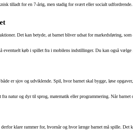
isk tilladt for en 7-årig, men stadig for svært eller socialt udfordren
et
tioner. Det kan betyde, at barnet bliver udsat for markedsføring, som de
 eventuelt køb i spillet fra i mobilens indstillinger. Du kan også vælge 
åde er sjov og udviklende. Spil, hvor barnet skal bygge, løse opgaver,
lt fra natur og dyr til sprog, matematik eller programmering. Når barnet
 derfor klare rammer for, hvornår og hvor længe barnet må spille. Det kan