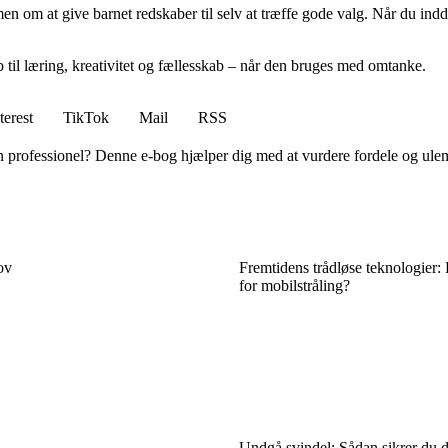
om at give barnet redskaber til selv at træffe gode valg. Når du inddra
 til læring, kreativitet og fællesskab – når den bruges med omtanke.
terest
TikTok
Mail
RSS
l en professionel? Denne e-bog hjælper dig med at vurdere fordele og ule
ov
Fremtidens trådløse teknologier:
for mobilstråling?
Undgå svindel: Sådan sikrer du 