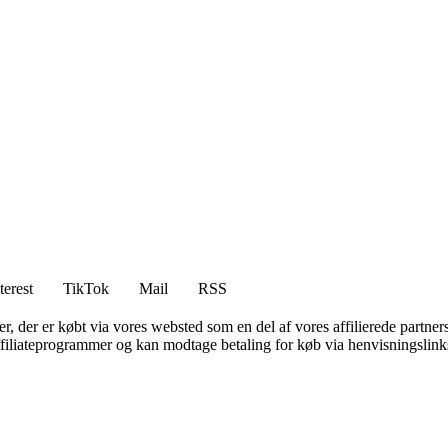
terest
TikTok
Mail
RSS
ter, der er købt via vores websted som en del af vores affilierede partne
affiliateprogrammer og kan modtage betaling for køb via henvisningslinks