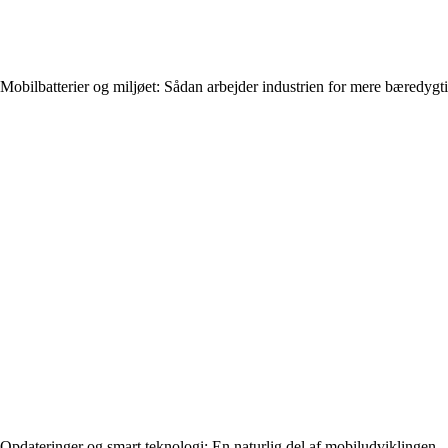
Mobilbatterier og miljøet: Sådan arbejder industrien for mere bæredygt
Opdateringer og smart teknologi: En naturlig del af mobiludviklingen