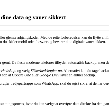
dine data og vaner sikkert
ler glemte adgangskoder. Med de rette forberedelser kan du flytte alt fra
rdan du skifter mobil uden besvær og bevarer dine digitale vaner sikkert.
 gemt. De fleste moderne telefoner tilbyder automatisk backup, men det er
kerhedskopi
og vælg
Sikkerhedskopier nu
. Alternativt kan du tage backu
 for, at
Google One
eller
Google Drev
laver en aktuel backup.
u bruger tredjepartsapps som WhatsApp, skal du også sikre, at de har der
sætningsproces, hvor du kan vælge at overføre data direkte fra den ga