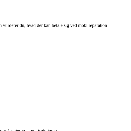
n vurderer du, hvad der kan betale sig ved mobilreparation
 er årsagerne – og løsningerne