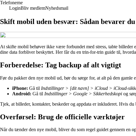
Telefonerne
Login
Bliv medlem
Nyhedsmail
Skift mobil uden besvær: Sådan bevarer du 
At skifte mobil behøver ikke være forbundet med stress, tabte billeder el
dine data forbliver beskyttet. Her får du en trin-for-trin guide til, hvo
Forberedelse: Tag backup af alt vigtigt
Før du pakker den nye mobil ud, bør du sørge for, at alt på den gamle er
iPhone:
Gå til
Indstillinger > [dit navn] > iCloud > iCloud-sik
Android:
Gå til
Indstillinger > Google > Sikkerhedskopi
og sørg
Tjek, at billeder, kontakter, beskeder og appdata er inkluderet. Hvis d
Overførsel: Brug de officielle værktøjer
Når du tænder den nye mobil, bliver du som regel guidet gennem en op