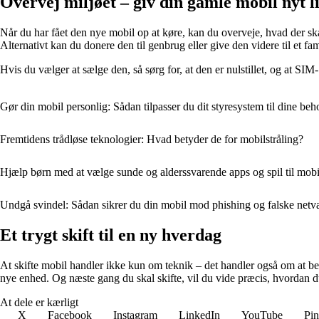
Overvej miljøet – giv din gamle mobil nyt l
Når du har fået den nye mobil op at køre, kan du overveje, hvad der s
Alternativt kan du donere den til genbrug eller give den videre til et f
Hvis du vælger at sælge den, så sørg for, at den er nulstillet, og at SI
Gør din mobil personlig: Sådan tilpasser du dit styresystem til dine beh
Fremtidens trådløse teknologier: Hvad betyder de for mobilstråling?
Hjælp børn med at vælge sunde og alderssvarende apps og spil til mob
Undgå svindel: Sådan sikrer du din mobil mod phishing og falske net
Et trygt skift til en ny hverdag
At skifte mobil handler ikke kun om teknik – det handler også om at b
nye enhed. Og næste gang du skal skifte, vil du vide præcis, hvordan 
At dele er kærligt
X
Facebook
Instagram
LinkedIn
YouTube
Pin