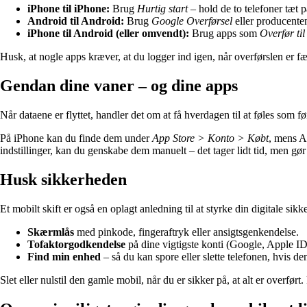
iPhone til iPhone:
Brug
Hurtig start
– hold de to telefoner tæt 
Android til Android:
Brug
Google Overførsel
eller producente
iPhone til Android (eller omvendt):
Brug apps som
Overfør til
Husk, at nogle apps kræver, at du logger ind igen, når overførslen er 
Gendan dine vaner – og dine apps
Når dataene er flyttet, handler det om at få hverdagen til at føles som f
På iPhone kan du finde dem under
App Store > Konto > Købt
, mens A
indstillinger, kan du genskabe dem manuelt – det tager lidt tid, men gø
Husk sikkerheden
Et mobilt skift er også en oplagt anledning til at styrke din digitale s
Skærmlås
med pinkode, fingeraftryk eller ansigtsgenkendelse.
Tofaktorgodkendelse
på dine vigtigste konti (Google, Apple ID,
Find min enhed
– så du kan spore eller slette telefonen, hvis de
Slet eller nulstil den gamle mobil, når du er sikker på, at alt er overfør