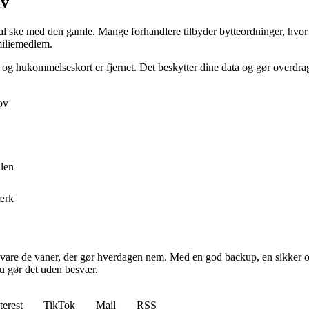
iv
kal ske med den gamle. Mange forhandlere tilbyder bytteordninger, hvor
amiliemedlem.
M- og hukommelseskort er fjernet. Det beskytter dine data og gør overdra
ov
ilen
værk
evare de vaner, der gør hverdagen nem. Med en god backup, en sikker ov
du gør det uden besvær.
terest
TikTok
Mail
RSS