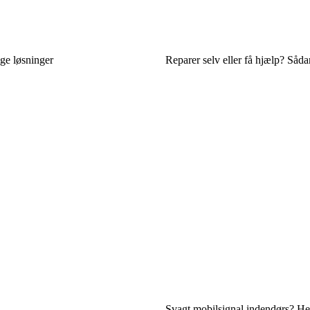
ige løsninger
Reparer selv eller få hjælp? Såda
Svagt mobilsignal indendørs? Her