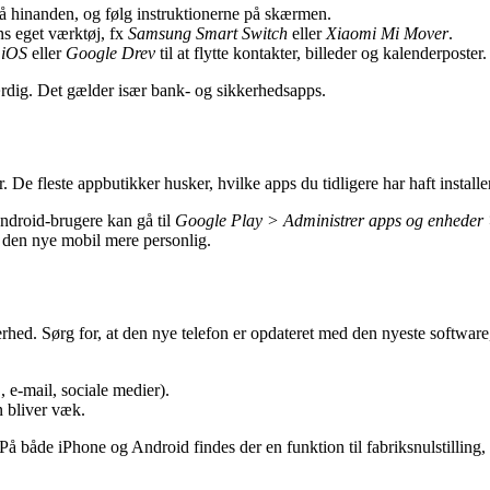
på hinanden, og følg instruktionerne på skærmen.
ns eget værktøj, fx
Samsung Smart Switch
eller
Xiaomi Mi Mover
.
 iOS
eller
Google Drev
til at flytte kontakter, billeder og kalenderposter.
færdig. Det gælder især bank- og sikkerhedsapps.
ør. De fleste appbutikker husker, hvilke apps du tidligere har haft instal
ndroid-brugere kan gå til
Google Play > Administrer apps og enheder 
r den nye mobil mere personlig.
ikkerhed. Sørg for, at den nye telefon er opdateret med den nyeste softwa
 e-mail, sociale medier).
n bliver væk.
t. På både iPhone og Android findes der en funktion til fabriksnulstilling,