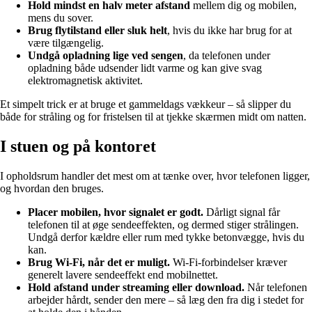
Hold mindst en halv meter afstand
mellem dig og mobilen,
mens du sover.
Brug flytilstand eller sluk helt
, hvis du ikke har brug for at
være tilgængelig.
Undgå opladning lige ved sengen
, da telefonen under
opladning både udsender lidt varme og kan give svag
elektromagnetisk aktivitet.
Et simpelt trick er at bruge et gammeldags vækkeur – så slipper du
både for stråling og for fristelsen til at tjekke skærmen midt om natten.
I stuen og på kontoret
I opholdsrum handler det mest om at tænke over, hvor telefonen ligger,
og hvordan den bruges.
Placer mobilen, hvor signalet er godt.
Dårligt signal får
telefonen til at øge sendeeffekten, og dermed stiger strålingen.
Undgå derfor kældre eller rum med tykke betonvægge, hvis du
kan.
Brug Wi-Fi, når det er muligt.
Wi-Fi-forbindelser kræver
generelt lavere sendeeffekt end mobilnettet.
Hold afstand under streaming eller download.
Når telefonen
arbejder hårdt, sender den mere – så læg den fra dig i stedet for