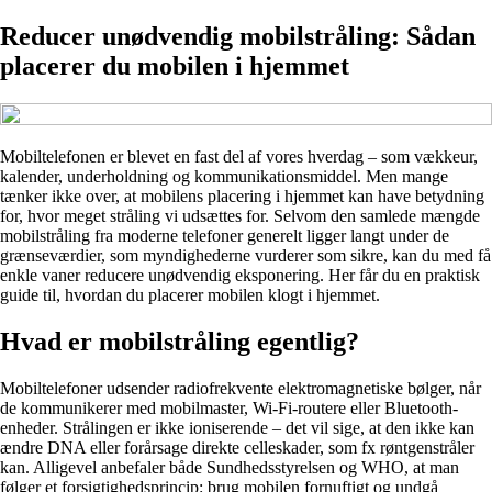
Reducer unødvendig mobilstråling: Sådan
placerer du mobilen i hjemmet
Mobiltelefonen er blevet en fast del af vores hverdag – som vækkeur,
kalender, underholdning og kommunikationsmiddel. Men mange
tænker ikke over, at mobilens placering i hjemmet kan have betydning
for, hvor meget stråling vi udsættes for. Selvom den samlede mængde
mobilstråling fra moderne telefoner generelt ligger langt under de
grænseværdier, som myndighederne vurderer som sikre, kan du med få
enkle vaner reducere unødvendig eksponering. Her får du en praktisk
guide til, hvordan du placerer mobilen klogt i hjemmet.
Hvad er mobilstråling egentlig?
Mobiltelefoner udsender radiofrekvente elektromagnetiske bølger, når
de kommunikerer med mobilmaster, Wi-Fi-routere eller Bluetooth-
enheder. Strålingen er ikke ioniserende – det vil sige, at den ikke kan
ændre DNA eller forårsage direkte celleskader, som fx røntgenstråler
kan. Alligevel anbefaler både Sundhedsstyrelsen og WHO, at man
følger et forsigtighedsprincip: brug mobilen fornuftigt og undgå