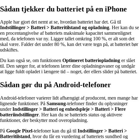
Sådan tjekker du batteriet på en iPhone
Apple har gjort det nemt at se, hvordan batteriet har det. Gå til
Indstillinger > Batteri > Batteritilstand og opladning
. Her kan du se
en procentangivelse af batteriets maksimale kapacitet sammenlignet
med, da telefonen var ny. Ligger tallet omkring 100 %, er alt som det
skal være. Falder det under 80 %, kan det være tegn på, at batteriet bør
udskiftes.
Du kan også se, om funktionen
Optimeret batteriopladning
er slået
til. Den sørger for, at telefonen lærer dine opladningsvaner og undgår
at ligge fuldt opladet i længere tid – noget, der ellers slider på batteriet.
Sådan gør du på Android-telefoner
Android-telefoner varierer lidt afhængigt af producent, men mange har
lignende funktioner. På
Samsung
-telefoner finder du oplysninger
under
Indstillinger > Batteri og enhedspleje > Batteri > Flere
batteriindstillinger
. Her kan du se batteriets status og aktivere
funktioner, der beskytter mod overopladning.
På
Google Pixel
-telefoner kan du gå til
Indstillinger > Batteri >
Batteritilstand
, hvor du får en vurdering af batteriets sundhed og