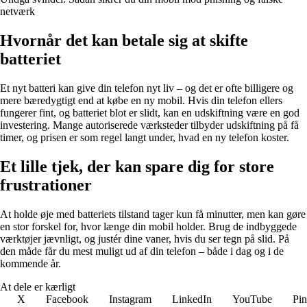
netværk
Hvornår det kan betale sig at skifte
batteriet
Et nyt batteri kan give din telefon nyt liv – og det er ofte billigere og
mere bæredygtigt end at købe en ny mobil. Hvis din telefon ellers
fungerer fint, og batteriet blot er slidt, kan en udskiftning være en god
investering. Mange autoriserede værksteder tilbyder udskiftning på få
timer, og prisen er som regel langt under, hvad en ny telefon koster.
Et lille tjek, der kan spare dig for store
frustrationer
At holde øje med batteriets tilstand tager kun få minutter, men kan gøre
en stor forskel for, hvor længe din mobil holder. Brug de indbyggede
værktøjer jævnligt, og justér dine vaner, hvis du ser tegn på slid. På
den måde får du mest muligt ud af din telefon – både i dag og i de
kommende år.
At dele er kærligt
X
Facebook
Instagram
LinkedIn
YouTube
Pin