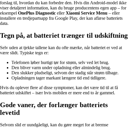
forslag til, hvordan du kan forbedre den. Hvis din Android-model ikke
viser detaljeret information, kan du bruge producentens egen app – for
eksempel
OnePlus Diagnostic
eller
Xiaomi Service Menu
– eller
installere en tredjepartsapp fra Google Play, der kan aflæse batteriets
data.
Tegn på, at batteriet trænger til udskiftning
Selv uden at tjekke tallene kan du ofte mærke, når batteriet er ved at
være slidt. Typiske tegn er:
Telefonen løber hurtigt tør for strøm, selv ved let brug.
Den bliver varm under opladning eller almindelig brug.
Den slukker pludseligt, selvom der stadig står strøm tilbage.
Opladningen tager markant længere tid end tidligere.
Hvis du oplever flere af disse symptomer, kan det være tid til at få
batteriet udskiftet – især hvis mobilen er mere end to år gammel.
Gode vaner, der forlænger batteriets
levetid
Selvom slid er uundgåeligt, kan du gøre meget for at bremse