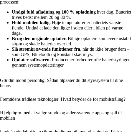
processen:
Undgå fuld afladning og 100 % opladning
hver dag. Batteriet
trives bedst mellem 20 og 80 %.
Hold mobilen kølig.
Høje temperaturer er batteriets værste
fjende. Undgå at lade den ligge i solen eller i bilen på varme
dage.
Brug den originale oplader.
Billige opladere kan levere ustabil
strøm og skade batteriet over tid.
Slå strømkrævende funktioner fra
, når du ikke bruger dem –
som GPS, Bluetooth og konstant skærmlys.
Opdater softwaren.
Producenter forbedrer ofte batteristyringen
gennem systemopdateringer.
Gør din mobil personlig: Sådan tilpasser du dit styresystem til dine
behov
Fremtidens trådløse teknologier: Hvad betyder de for mobilstråling?
Hjælp børn med at vælge sunde og alderssvarende apps og spil til
mobilen
Undgå svindel: Sådan sikrer du din mobil mod phishing og falske