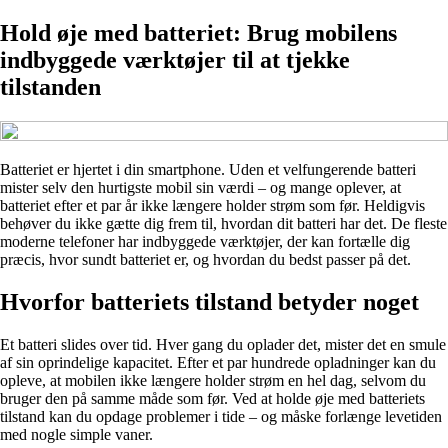
Hold øje med batteriet: Brug mobilens
indbyggede værktøjer til at tjekke
tilstanden
Batteriet er hjertet i din smartphone. Uden et velfungerende batteri
mister selv den hurtigste mobil sin værdi – og mange oplever, at
batteriet efter et par år ikke længere holder strøm som før. Heldigvis
behøver du ikke gætte dig frem til, hvordan dit batteri har det. De fleste
moderne telefoner har indbyggede værktøjer, der kan fortælle dig
præcis, hvor sundt batteriet er, og hvordan du bedst passer på det.
Hvorfor batteriets tilstand betyder noget
Et batteri slides over tid. Hver gang du oplader det, mister det en smule
af sin oprindelige kapacitet. Efter et par hundrede opladninger kan du
opleve, at mobilen ikke længere holder strøm en hel dag, selvom du
bruger den på samme måde som før. Ved at holde øje med batteriets
tilstand kan du opdage problemer i tide – og måske forlænge levetiden
med nogle simple vaner.