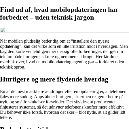
Find ud af, hvad mobilopdateringen har
forbedret – uden teknisk jargon
Når mobilen pludselig beder dig om at “installere den nyeste
opdatering”, kan det virke som en lille irritation midt i hverdagen. Men
bag den korte ventetid gemmer der sig ofte forbedringer, der gør din
telefon både hurtigere, sikrere og nemmere at bruge. Her får du et
overblik over, hvad en mobilopdatering egentlig gør – forklaret uden
teknisk sprog.
Hurtigere og mere flydende hverdag
En af de mest mærkbare ændringer efter en opdatering er, at telefonen
føles mere smidig. Apps åbner hurtigere, skærmen reagerer bedre på
tryk, og små forsinkelser forsvinder. Det skyldes, at producenten
finjusterer systemet, så det udnytter telefonens kræfter mere effektivt.
Du behøver ikke forstå, hvordan det sker – blot nyde, at alt glider lidt
lettere.