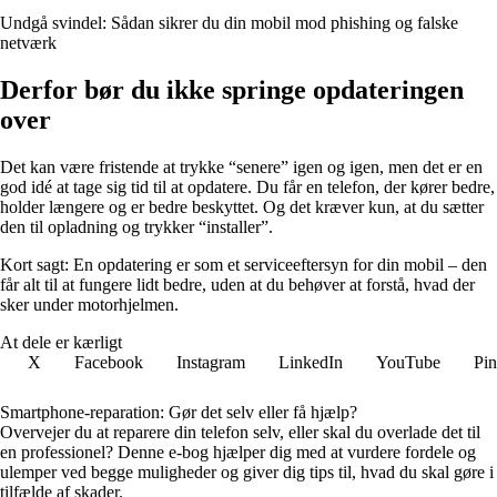
Undgå svindel: Sådan sikrer du din mobil mod phishing og falske
netværk
Derfor bør du ikke springe opdateringen
over
Det kan være fristende at trykke “senere” igen og igen, men det er en
god idé at tage sig tid til at opdatere. Du får en telefon, der kører bedre,
holder længere og er bedre beskyttet. Og det kræver kun, at du sætter
den til opladning og trykker “installer”.
Kort sagt: En opdatering er som et serviceeftersyn for din mobil – den
får alt til at fungere lidt bedre, uden at du behøver at forstå, hvad der
sker under motorhjelmen.
At dele er kærligt
X
Facebook
Instagram
LinkedIn
YouTube
Pin
Smartphone-reparation: Gør det selv eller få hjælp?
Overvejer du at reparere din telefon selv, eller skal du overlade det til
en professionel? Denne e-bog hjælper dig med at vurdere fordele og
ulemper ved begge muligheder og giver dig tips til, hvad du skal gøre i
tilfælde af skader.