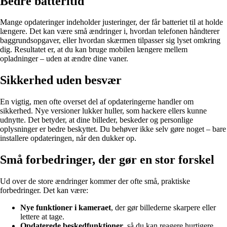
Bedre batteritid
Mange opdateringer indeholder justeringer, der får batteriet til at holde
længere. Det kan være små ændringer i, hvordan telefonen håndterer
baggrundsopgaver, eller hvordan skærmen tilpasser sig lyset omkring
dig. Resultatet er, at du kan bruge mobilen længere mellem
opladninger – uden at ændre dine vaner.
Sikkerhed uden besvær
En vigtig, men ofte overset del af opdateringerne handler om
sikkerhed. Nye versioner lukker huller, som hackere ellers kunne
udnytte. Det betyder, at dine billeder, beskeder og personlige
oplysninger er bedre beskyttet. Du behøver ikke selv gøre noget – bare
installere opdateringen, når den dukker op.
Små forbedringer, der gør en stor forskel
Ud over de store ændringer kommer der ofte små, praktiske
forbedringer. Det kan være:
Nye funktioner i kameraet
, der gør billederne skarpere eller
lettere at tage.
Opdaterede beskedfunktioner
, så du kan reagere hurtigere